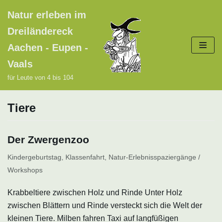
Zum
Natur erleben im
Inhalt
Dreiländereck
springen
Aachen - Eupen -
Vaals
für Leute von 4 bis 104
Tiere
Der Zwergenzoo
Kindergeburtstag
,
Klassenfahrt
,
Natur-Erlebnisspaziergänge /
Workshops
Krabbeltiere zwischen Holz und Rinde Unter Holz
zwischen Blättern und Rinde versteckt sich die Welt der
kleinen Tiere. Milben fahren Taxi auf langfüßigen