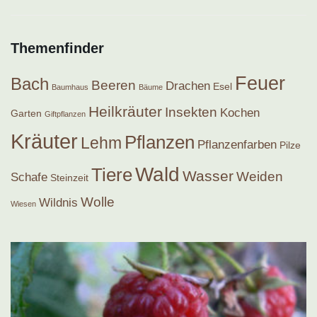
Themenfinder
Feuer
Bach
Beeren
Drachen
Esel
Baumhaus
Bäume
Heilkräuter
Insekten
Kochen
Garten
Giftpflanzen
Kräuter
Pflanzen
Lehm
Pflanzenfarben
Pilze
Wald
Tiere
Wasser
Weiden
Schafe
Steinzeit
Wolle
Wildnis
Wiesen