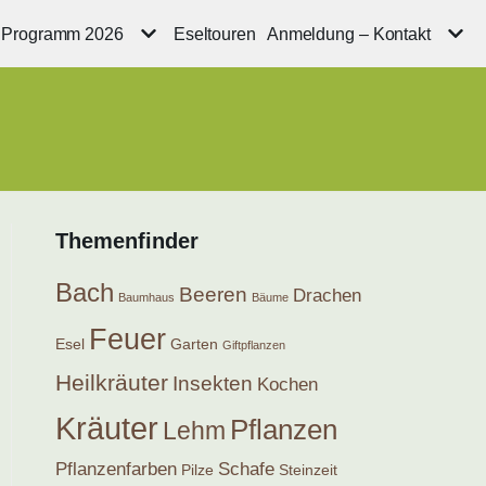
Programm 2026
Eseltouren
Anmeldung – Kontakt
Themenfinder
Bach
Beeren
Drachen
Baumhaus
Bäume
Feuer
Esel
Garten
Giftpflanzen
Heilkräuter
Insekten
Kochen
Kräuter
Pflanzen
Lehm
Pflanzenfarben
Schafe
Pilze
Steinzeit